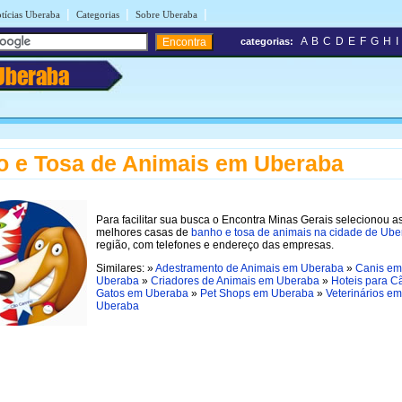
|
|
|
tícias Uberaba
Categorias
Sobre Uberaba
A
B
C
D
E
F
G
H
I
categorias:
Uberaba
 e Tosa de Animais em Uberaba
Para facilitar sua busca o Encontra Minas Gerais selecionou a
melhores casas de
banho e tosa de animais na cidade de Ub
região, com telefones e endereço das empresas.
Similares: »
Adestramento de Animais em Uberaba
»
Canis em
Uberaba
»
Criadores de Animais em Uberaba
»
Hoteis para C
Gatos em Uberaba
»
Pet Shops em Uberaba
»
Veterinários em
Uberaba