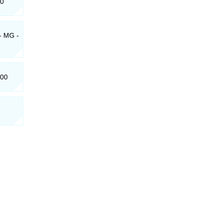
70
- MG -
200