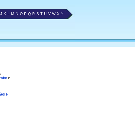
J
K
L
M
N
O
P
Q
R
S
T
U
V
W
X
Y
s
eraba
e
ães e