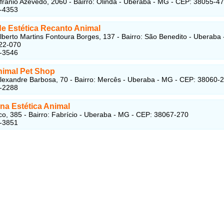
frânio Azevedo, 2060 - Bairro: Olinda - Uberaba - MG - CEP: 38055-4
7-4353
de Estética Recanto Animal
lberto Martins Fontoura Borges, 137 - Bairro: São Benedito - Uberaba 
22-070
8-3546
nimal Pet Shop
lexandre Barbosa, 70 - Bairro: Mercês - Uberaba - MG - CEP: 38060-
3-2288
na Estética Animal
o, 385 - Bairro: Fabrício - Uberaba - MG - CEP: 38067-270
6-3851