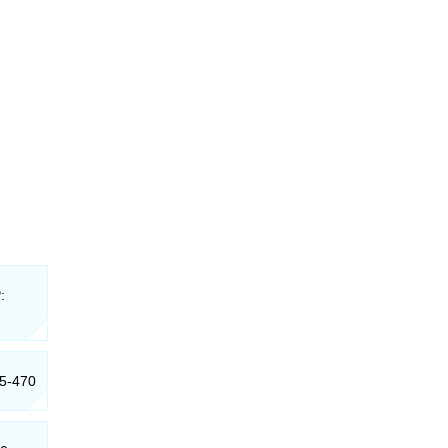
:
55-470