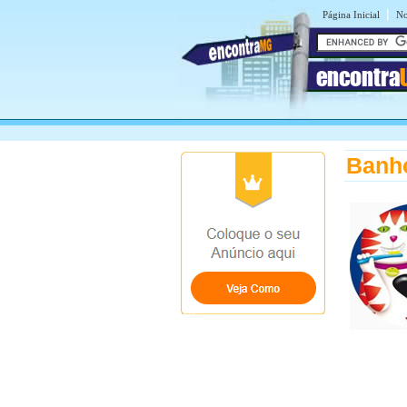
|
Página Inicial
No
encontra
Banho