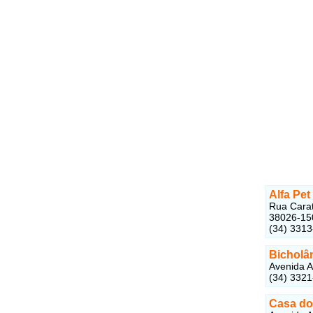
Alfa Pet
Rua Carat
38026-15
(34) 331
Bicholân
Avenida A
(34) 332
Casa do