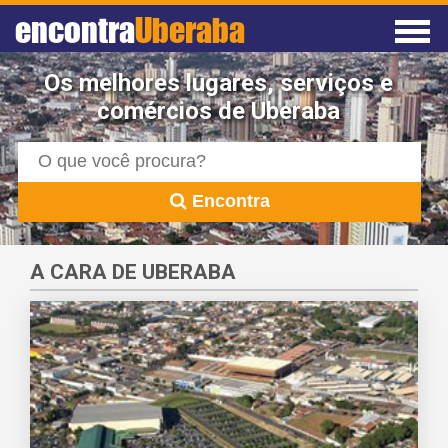
encontra
Uberaba
Os melhores lugares, serviços e
comércios de Uberaba
Encontra
A CARA DE UBERABA