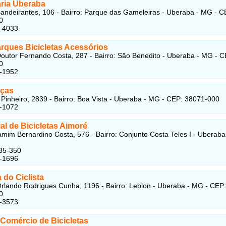
aria Uberaba
andeirantes, 106 - Bairro: Parque das Gameleiras - Uberaba - MG - C
0
4-4033
rques Bicicletas Acessórios
outor Fernando Costa, 287 - Bairro: São Benedito - Uberaba - MG - C
0
6-1952
eças
Pinheiro, 2839 - Bairro: Boa Vista - Uberaba - MG - CEP: 38071-000
7-1072
l de Bicicletas Aimoré
mim Bernardino Costa, 576 - Bairro: Conjunto Costa Teles I - Uberab
35-350
3-1696
 do Ciclista
rlando Rodrigues Cunha, 1196 - Bairro: Leblon - Uberaba - MG - CEP:
0
4-3573
 Comércio de Bicicletas