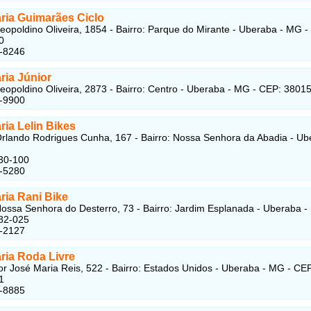
aria Guimarães Ciclo
eopoldino Oliveira, 1854 - Bairro: Parque do Mirante - Uberaba - MG -
0
1-8246
aria Júnior
eopoldino Oliveira, 2873 - Bairro: Centro - Uberaba - MG - CEP: 3801
2-9900
aria Lelin Bikes
rlando Rodrigues Cunha, 167 - Bairro: Nossa Senhora da Abadia - Ub
30-100
5-5280
aria Rani Bike
ossa Senhora do Desterro, 73 - Bairro: Jardim Esplanada - Uberaba -
82-025
3-2127
aria Roda Livre
r José Maria Reis, 522 - Bairro: Estados Unidos - Uberaba - MG - CE
1
8-8885