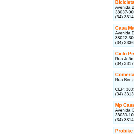
Biciclet
Avenida B
38037-00
(34) 331
Casa Ma
Avenida D
38022-30
(34) 333
Ciclo P
Rua João 
(34) 331
Comercia
Rua Benja
-
CEP: 380
(34) 331
Mp Casa
Avenida O
38030-10
(34) 331
Probike