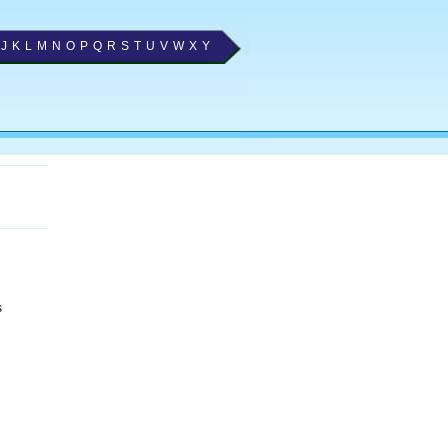
J
K
L
M
N
O
P
Q
R
S
T
U
V
W
X
Y
s