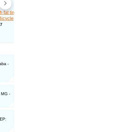
aba -
- MG -
CEP: