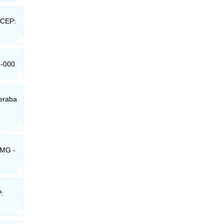
 CEP:
5-000
eraba
 MG -
P: