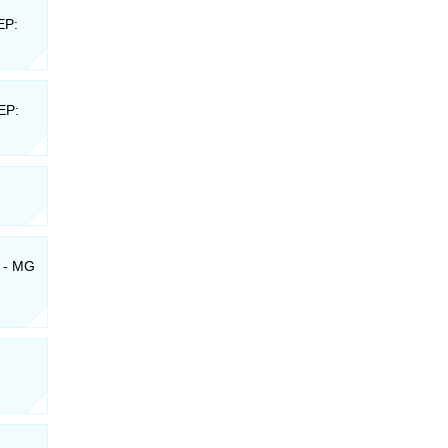
EP:
EP:
a - MG