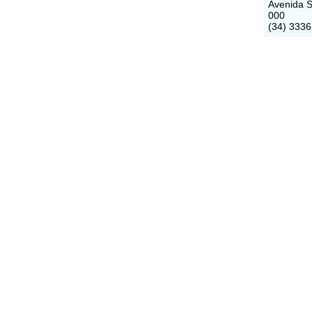
Avenida S
000
(34) 333