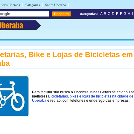
|
|
|
tícias Uberaba
Categorias
Sobre Uberaba
A
B
C
D
E
F
G
H
I
categorias:
Uberaba
letarias, Bike e Lojas de Bicicletas em
aba
Para facilitar sua busca o Encontra Minas Gerais selecionou a
melhores
Bicicletarias, bikes e lojas de bicicletas na cidade de
Uberaba
e região, com telefones e endereço das empresas.