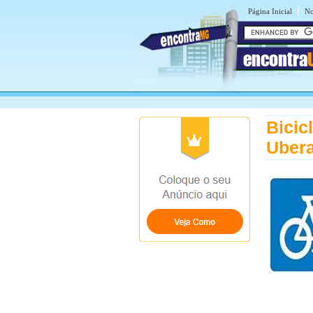
|
Página Inicial
No
encontra
Bicic
Uber