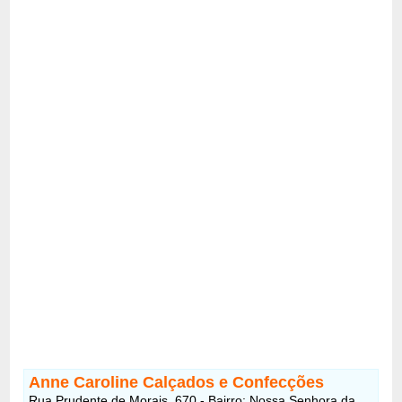
Anne Caroline Calçados e Confecções
Rua Prudente de Morais, 670 - Bairro: Nossa Senhora da