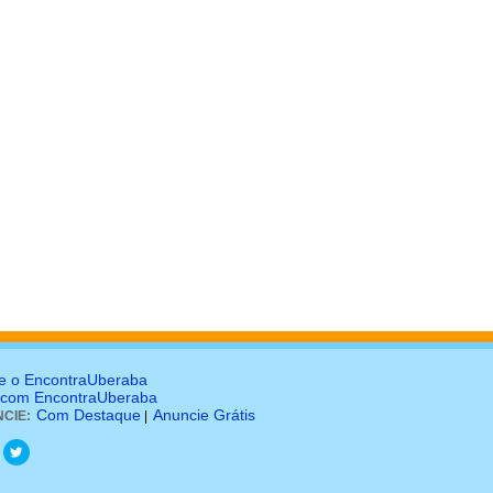
e o EncontraUberaba
 com EncontraUberaba
Com Destaque
Anuncie Grátis
CIE:
|