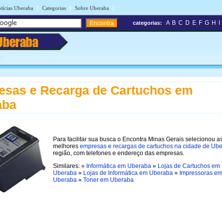
|
|
|
tícias Uberaba
Categorias
Sobre Uberaba
A
B
C
D
E
F
G
H
I
categorias:
Uberaba
esas e Recarga de Cartuchos em
aba
Para facilitar sua busca o Encontra Minas Gerais selecionou a
melhores
empresas e recargas de cartuchos na cidade de Ub
região, com telefones e endereço das empresas.
Similares: »
Informática em Uberaba
»
Lojas de Cartuchos em
Uberaba
»
Lojas de Informática em Uberaba
»
Impressoras e
Uberaba
»
Toner em Uberaba