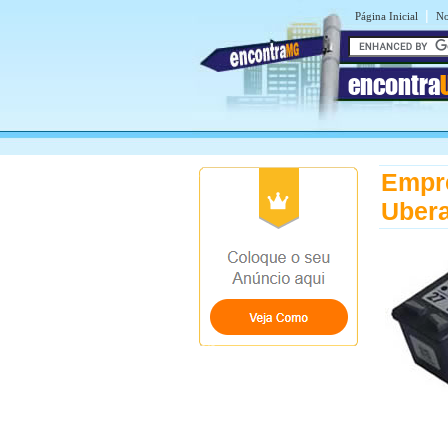
|
Página Inicial
No
encontra
Empr
Uber