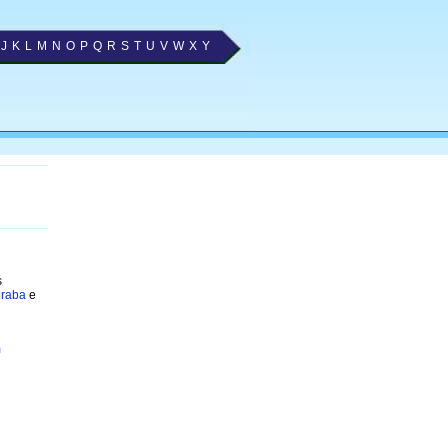
J
K
L
M
N
O
P
Q
R
S
T
U
V
W
X
Y
s
eraba
e
m