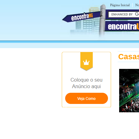
|
Página Inicial
No
encontra
Casa