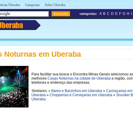
|
|
|
tícias Uberaba
Categorias
Sobre Uberaba
A
B
C
D
E
F
G
H
I
categorias:
Uberaba
s Noturnas em Uberaba
Para facilitar sua busca o Encontra Minas Gerais selecionou a
melhores
Casas Noturnas na cidade de Uberaba
e região, co
telefones e endereço das empresas.
Similares: »
Bares e Barzinhos em Uberaba
»
Cachaçarias em
Uberaba
»
Chopperias e Cervejarias em Uberaba
»
Snooker B
Uberaba