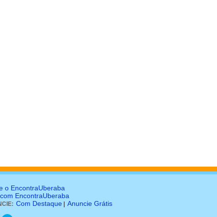
e o EncontraUberaba
 com EncontraUberaba
Com Destaque
Anuncie Grátis
CIE:
|