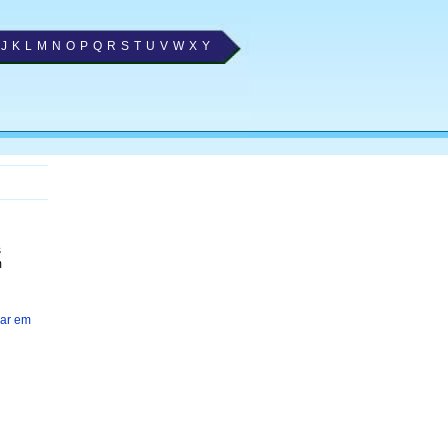
J
K
L
M
N
O
P
Q
R
S
T
U
V
W
X
Y
s
m
ar em