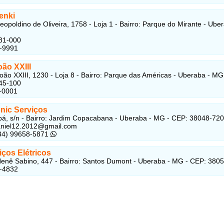
enki
eopoldino de Oliveira, 1758 - Loja 1 - Bairro: Parque do Mirante - Ube
81-000
2-9991
oão XXIII
oão XXIII, 1230 - Loja 8 - Bairro: Parque das Américas - Uberaba - MG
45-100
-0001
onic Serviços
á, s/n - Bairro: Jardim Copacabana - Uberaba - MG - CEP: 38048-720
aniel12.2012@gmail.com
(34) 99658-5871
ços Elétricos
enê Sabino, 447 - Bairro: Santos Dumont - Uberaba - MG - CEP: 380
6-4832