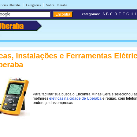
|
|
|
tícias Uberaba
Categorias
Sobre Uberaba
A
B
C
D
E
F
G
H
I
categorias:
Uberaba
icas, Instalações e Ferramentas Elétri
beraba
Para facilitar sua busca o Encontra Minas Gerais selecionou a
melhores
elétricas na cidade de Uberaba
e região, com telefo
endereço das empresas.