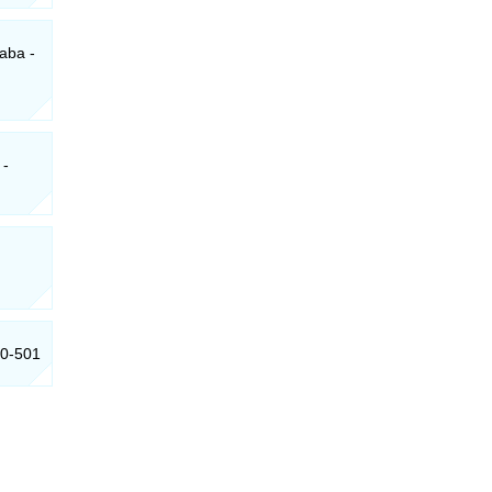
raba -
 -
50-501