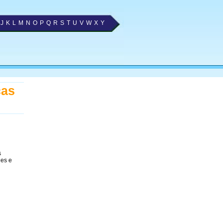
J
K
L
M
N
O
P
Q
R
S
T
U
V
W
X
Y
cas
s
nes e