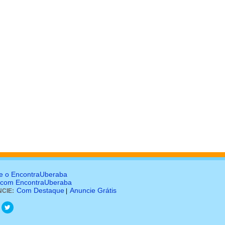
e o EncontraUberaba
 com EncontraUberaba
Com Destaque
Anuncie Grátis
CIE:
|