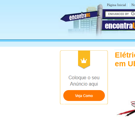
|
Página Inicial
No
encontra
Elétr
em U