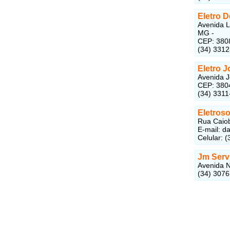
Eletro D
Avenida L
MG -
CEP: 380
(34) 331
Eletro J
Avenida J
CEP: 380
(34) 3311
Eletros
Rua Caiob
E-mail: d
Celular: 
Jm Servi
Avenida N
(34) 307