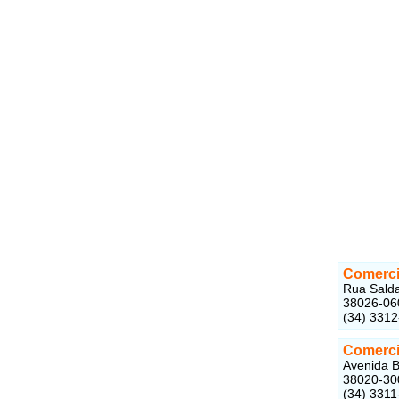
Comercia
Rua Salda
38026-06
(34) 331
Comerci
Avenida B
38020-30
(34) 3311