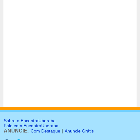
Sobre o EncontraUberaba
Fale com EncontraUberaba
ANUNCIE:
|
Com Destaque
Anuncie Grátis