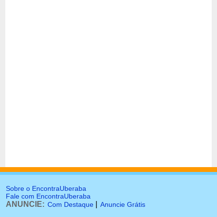
Sobre o EncontraUberaba
Fale com EncontraUberaba
ANUNCIE:
|
Com Destaque
Anuncie Grátis