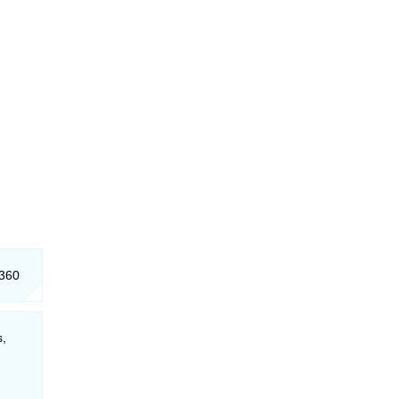
-360
s,