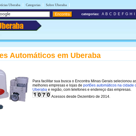
|
|
|
tícias Uberaba
Categorias
Sobre Uberaba
A
B
C
D
E
F
G
H
I
categorias:
Uberaba
es Automáticos em Uberaba
Para facilitar sua busca o Encontra Minas Gerais selecionou a
melhores empresas e lojas de
portões automáticos na cidade 
Uberaba
e região, com telefones e endereço das empresas.
Acessos desde Dezembro de 2014.