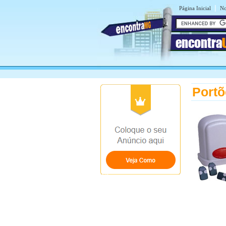
|
Página Inicial
No
encontra
Portõ