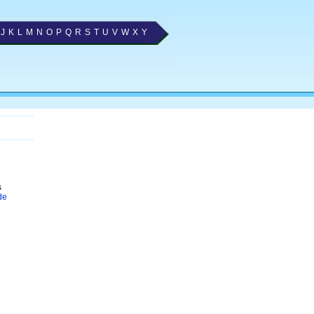
J
K
L
M
N
O
P
Q
R
S
T
U
V
W
X
Y
s
de