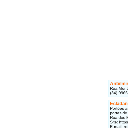
Antelmi
Rua Monte
(34) 9966
Ecladan
Portões au
portas de 
Rua dos M
Site: htt
E-mail: r