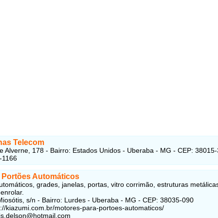
nas Telecom
 Alverne, 178 - Bairro: Estados Unidos - Uberaba - MG - CEP: 38015
-1166
 Portões Automáticos
tomáticos, grades, janelas, portas, vitro corrimão, estruturas metálica
enrolar.
iosótis, s/n - Bairro: Lurdes - Uberaba - MG - CEP: 38035-090
ps://kiazumi.com.br/motores-para-portoes-automaticos/
eis.delson@hotmail.com