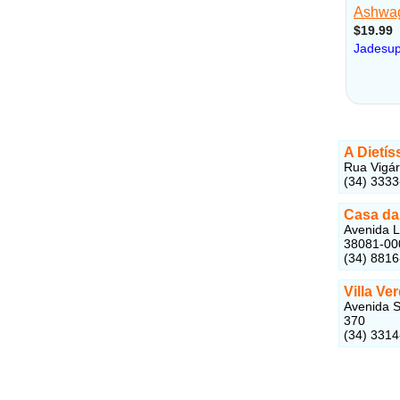
A Dietís
Rua Vigár
(34) 333
Casa da
Avenida L
38081-00
(34) 881
Villa Ve
Avenida S
370
(34) 331