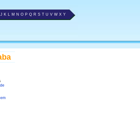
J
K
L
M
N
O
P
Q
R
S
T
U
V
W
X
Y
aba
s
 de
 em