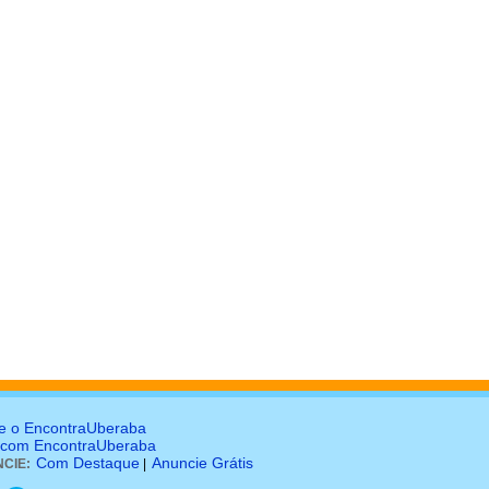
e o EncontraUberaba
 com EncontraUberaba
Com Destaque
Anuncie Grátis
CIE:
|