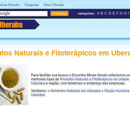
|
|
|
tícias Uberaba
Categorias
Sobre Uberaba
A
B
C
D
E
F
G
H
I
categorias:
Uberaba
tos Naturais e Fitoterápicos em Uber
Para facilitar sua busca o Encontra Minas Gerais selecionou a
melhores lojas de
Produtos Naturais e Fitoterápicos na cidade
Uberaba
e região, com telefones e endereço das empresas.
Similares: »
Alimentos Naturais em Uberaba
»
Ração Humana
Uberaba