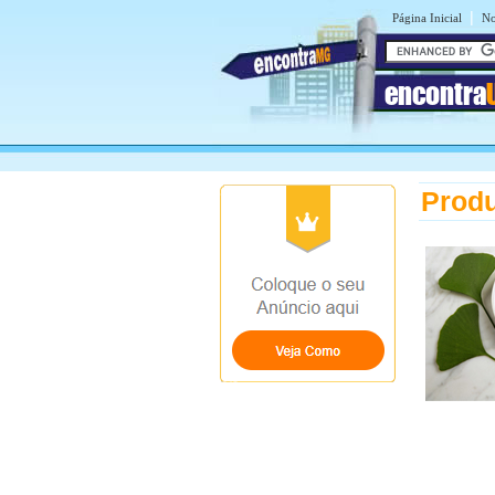
|
Página Inicial
No
encontra
Produ