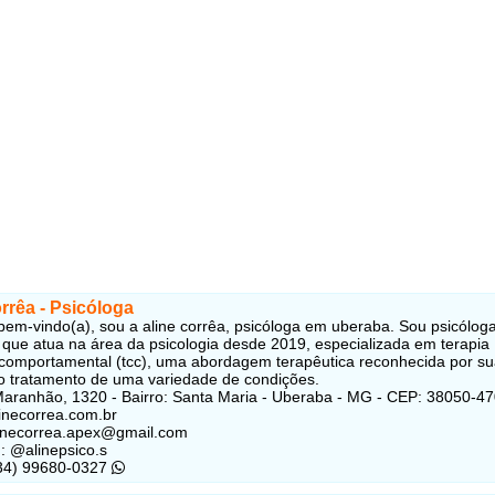
rrêa - Psicóloga
 bem-vindo(a), sou a aline corrêa, psicóloga em uberaba. Sou psicólog
que atua na área da psicologia desde 2019, especializada em terapia
-comportamental (tcc), uma abordagem terapêutica reconhecida por s
no tratamento de uma variedade de condições.
aranhão, 1320 - Bairro: Santa Maria -
Uberaba - MG - CEP: 38050-47
linecorrea.com.br
linecorrea.apex@gmail.com
: @alinepsico.s
(34) 99680-0327