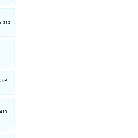
5-310
 CEP:
-410