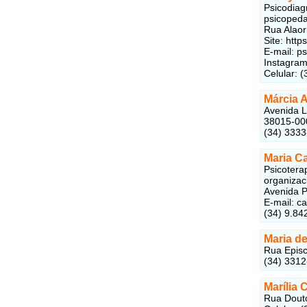
Psicodiagn
psicopeda
Rua Alaor
Site: http
E-mail: 
Instagram
Celular: 
Márcia A
Avenida L
38015-00
(34) 333
Maria Ca
Psicoterap
organizac
Avenida P
E-mail: c
(34) 9.84
Maria d
Rua Episc
(34) 331
Marília 
Rua Douto