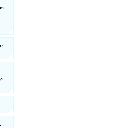
os.
P:
a
70
0