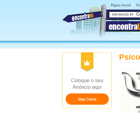
|
Página Inicial
No
encontra
Psico