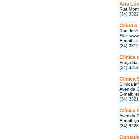
Ana Lúci
Rua Monte
(34) 332
Cláudia
Rua José 
Site: www
E-mail: 
(34) 331
Clínica 
Praça San
(34) 331
Clinica
Clínica inf
Avenida G
E-mail: j
(34) 332
Clínica
Avenida G
E-mail: y
(34) 9228
Consult