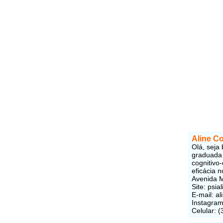
Aline Co
Olá, seja
graduada 
cognitivo
eficácia 
Avenida M
Site: psia
E-mail: a
Instagram
Celular: 