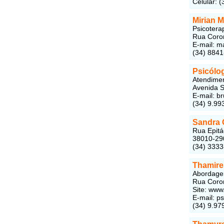
Celular: 
Mirian M
Psicotera
Rua Coron
E-mail: m
(34) 8841
Psicólo
Atendiment
Avenida S
E-mail: 
(34) 9.99
Sandra C
Rua Epitá
38010-29
(34) 333
Thamires
Abordage
Rua Coron
Site: www
E-mail: p
(34) 9.97