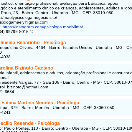
óstico, orientação profissional, avaliação para bariátrica, apoio
gógico e atendimento clínico de crianças, adolescentes, adultos e idos
 Prata, 23 - Bairro: Centro - Uberaba - MG - CEP: 38010-050
s://maelypsicologa.negocio.site/
psicologamaely@gmail.com
:
https://instagram.com/psicologa.maelylima/
(34) 99799-8015
lmeida Bilharinho - Psicóloga
eopoldino Oliveira, 4464 - Bairro: Estados Unidos - Uberaba - MG - CE
0
3-4038
rolina Bizinoto Caetano
ia infantil, adolescentes e adultos, orientação profissional e consultori
ional.
residente Vargas, 77 - Sala 106 - Bairro: Centro - MG - CEP: 38010-0
arol_bizinoto@hotmail.com
21-6684
e Fátima Martins Mendes - Psicóloga
opal, 379 - Bairro: Mercês - Uberaba - MG - CEP: 38060-050
2-4241
Cecilio Resende - Psicóloga
r Paulo Pontes, 110 - Bairro: Centro - Uberaba - MG - CEP: 38010-18