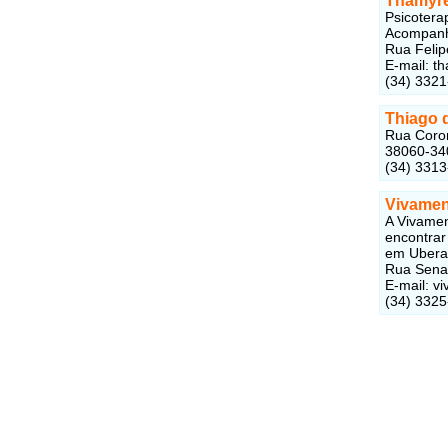
Thamyre
Psicotera
Acompanha
Rua Felip
E-mail: 
(34) 3321
Thiago d
Rua Coron
38060-34
(34) 331
Vivamen
A Vivamen
encontrar
em Ubera
Rua Senad
E-mail: 
(34) 332