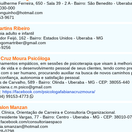
uilherme Ferreira, 650 - Sala 39 - 2 A - Bairro: São Benedito - Uberab
8030-000
longuinho@hotmail.com
53-9671
rtins Ribeiro
ia adulto e infantil
or Feijó, 162
- Bairro:
Estados Unidos
- Uberaba - MG
egomartriber@gmail.com
8-9256
 Cruz Moura Psicóloga
mentos empáticos, em sessões de psicoterapia que visam à melhori
 de vida e o desenvolvimento pessoal de seus clientes, tendo como p
 com o ser humano, procurando auxiliar na busca de novos caminhos 
 confiança, autonomia e satisfação pessoal.
 de Carvalho, 589 - Bairro: Olinda - Uberaba - MG - CEP: 38055-440
abiana.c.m.psico@gmail.com
:
https://facebook.com/psicologafabianacruzmoura/
(34) 99153-4773
calon Manzan
a Clínica, Orientação de Carreira e Consultoria Organizacional.
residente Vargas, 77 - Bairro: Centro - Uberaba - MG - CEP: 38010-0
.facebook.com/consultoriaespaco
ulia.smanzan@hotmail.com
28-0798