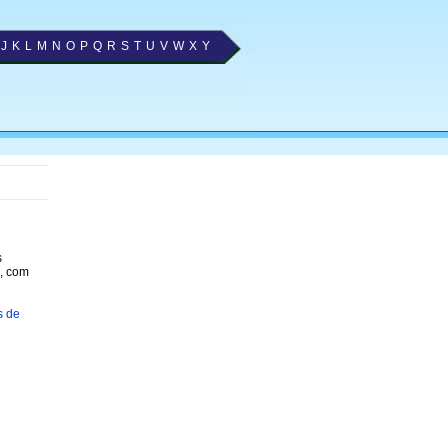
J
K
L
M
N
O
P
Q
R
S
T
U
V
W
X
Y
s
, com
s de