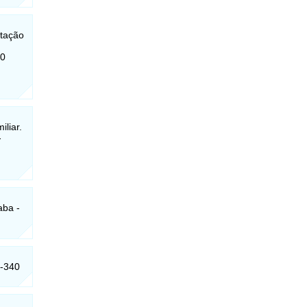
ntação
70
iliar.
-
aba -
0-340