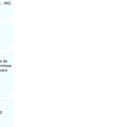
a - MG
a da
remissa
para
70