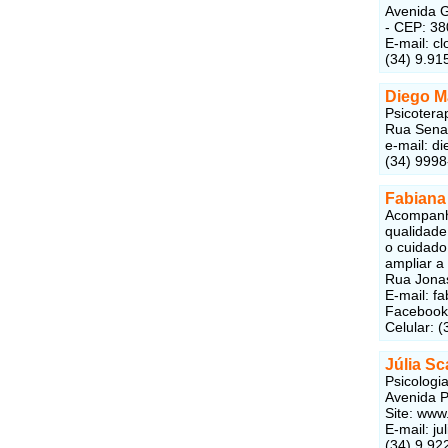
Avenida G
- CEP: 3
E-mail: c
(34) 9.91
Diego Ma
Psicoterap
Rua Senad
e-mail:
di
(34) 999
Fabiana
Acompanha
qualidade
o cuidado
ampliar a
Rua Jonas
E-mail: f
Facebook
Celular: 
Júlia S
Psicologi
Avenida P
Site: www
E-mail: j
(34) 9.92