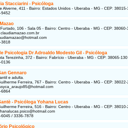
a Stacciarini - Psicóloga
 Alverne, 411 - Bairro: Estados Unidos - Uberaba - MG - CEP: 38015
2-9452
 Mazao
Furtado, 106 - Sala 05 - Bairro: Centro - Uberaba - MG - CEP: 38060
.claudiamazao.com.br
claudiamazao@hotmail.com
2-3818
de Psicologia Dr Adroaldo Modesto Gil - Psicóloga
ta Terezinha, 372 - Bairro: Fabrício - Uberaba - MG - CEP: 38065-130
2-0136
 San Gennaro
antil e adulta.
uilherme Ferreira, 767 - Bairro: Centro - Uberaba - MG - CEP: 38022
essyca_araujo85@hotmail.com
1-6864
 Santè - Psicóloga Yohana Lucas
uilherme Ferreira, 516 - Bairro: Centro - Uberaba - MG - CEP: 38010
ohanalucas.psico@hotmail.com
-6045 / 3336-7878
ório Psicológico