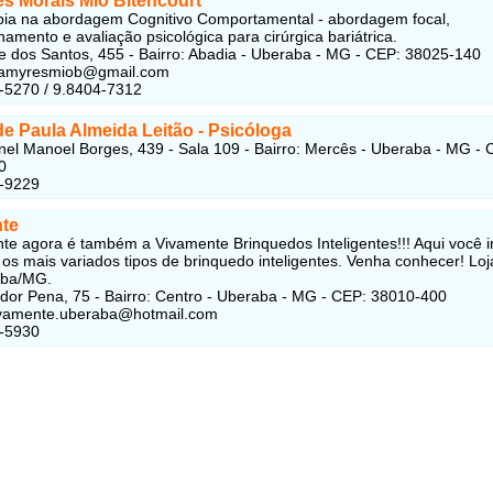
s Morais Mio Bitencourt
pia na abordagem Cognitivo Comportamental - abordagem focal,
mento e avaliação psicológica para cirúrgica bariátrica.
e dos Santos, 455 - Bairro: Abadia - Uberaba - MG - CEP: 38025-140
thamyresmiob@gmail.com
-5270 / 9.8404-7312
e Paula Almeida Leitão - Psicóloga
el Manoel Borges, 439 - Sala 109 - Bairro: Mercês - Uberaba - MG - 
0
3-9229
te
te agora é também a Vivamente Brinquedos Inteligentes!!! Aqui você i
 os mais variados tipos de brinquedo inteligentes. Venha conhecer! Loja
ba/MG.
or Pena, 75 - Bairro: Centro - Uberaba - MG - CEP: 38010-400
vivamente.uberaba@hotmail.com
5-5930