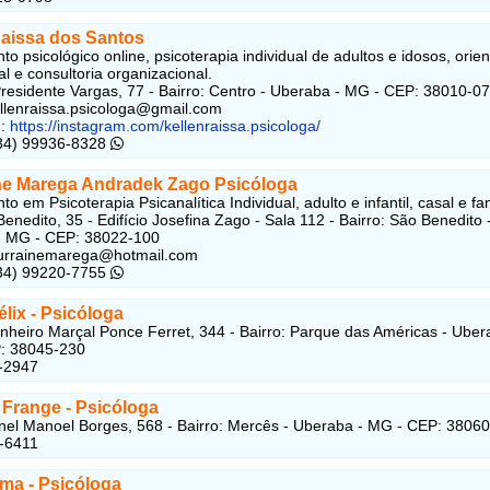
Raissa dos Santos
o psicológico online, psicoterapia individual de adultos e idosos, orie
al e consultoria organizacional.
residente Vargas, 77 - Bairro: Centro - Uberaba - MG - CEP: 38010-0
ellenraissa.psicologa@gmail.com
:
https://instagram.com/kellenraissa.psicologa/
(34) 99936-8328
ne Marega Andradek Zago Psicóloga
o em Psicoterapia Psicanalítica Individual, adulto e infantil, casal e fam
enedito, 35 - Edifício Josefina Zago - Sala 112 - Bairro: São Benedito 
- MG - CEP: 38022-100
ourrainemarega@hotmail.com
(34) 99220-7755
lix - Psicóloga
heiro Marçal Ponce Ferret, 344 - Bairro: Parque das Américas - Uber
: 38045-230
-2947
 Frange - Psicóloga
el Manoel Borges, 568 - Bairro: Mercês - Uberaba - MG - CEP: 3806
-6411
ima - Psicóloga