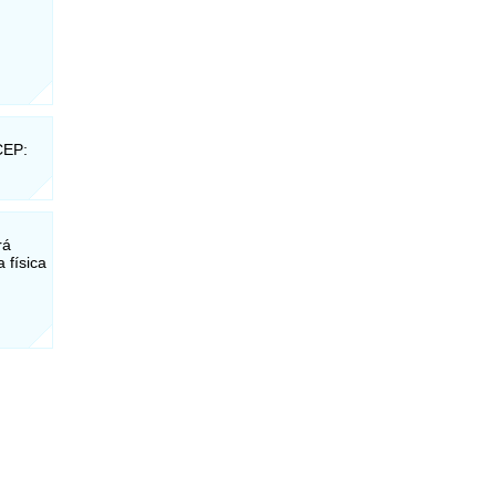
CEP:
rá
 física