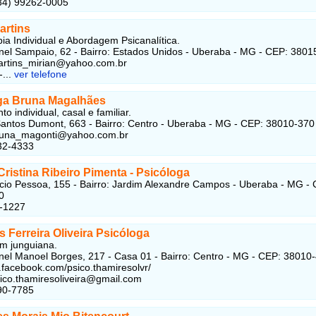
(34) 99262-0005
artins
pia Individual e Abordagem Psicanalítica.
el Sampaio, 62 - Bairro: Estados Unidos - Uberaba - MG - CEP: 3801
artins_mirian@yahoo.com.br
-...
ver telefone
ga Bruna Magalhães
o individual, casal e familiar.
antos Dumont, 663 - Bairro: Centro - Uberaba - MG - CEP: 38010-370
bruna_magonti@yahoo.com.br
32-4333
ristina Ribeiro Pimenta - Psicóloga
cio Pessoa, 155 - Bairro: Jardim Alexandre Campos - Uberaba - MG -
0
3-1227
 Ferreira Oliveira Psicóloga
m junguiana.
el Manoel Borges, 217 - Casa 01 - Bairro: Centro - MG - CEP: 38010
.facebook.com/psico.thamiresolvr/
sico.thamiresoliveira@gmail.com
90-7785