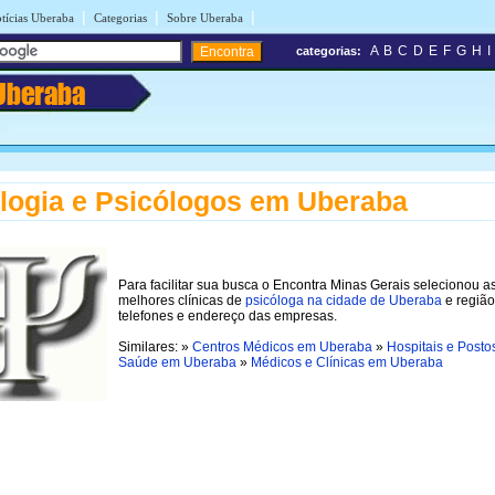
|
|
|
tícias Uberaba
Categorias
Sobre Uberaba
A
B
C
D
E
F
G
H
I
categorias:
Uberaba
logia e Psicólogos em Uberaba
Para facilitar sua busca o Encontra Minas Gerais selecionou a
melhores clínicas de
psicóloga na cidade de Uberaba
e região
telefones e endereço das empresas.
Similares: »
Centros Médicos em Uberaba
»
Hospitais e Posto
Saúde em Uberaba
»
Médicos e Clínicas em Uberaba