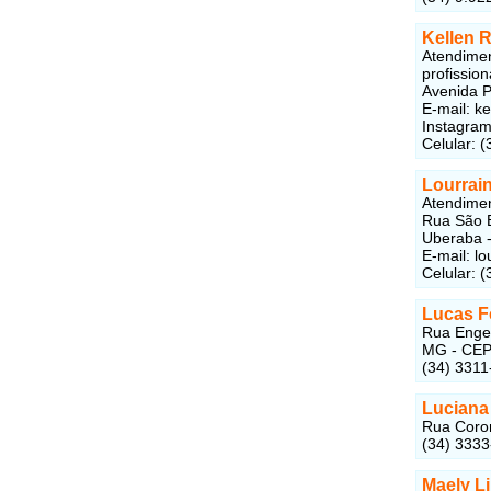
Kellen 
Atendiment
profission
Avenida P
E-mail: k
Instagram
Celular: 
Lourrai
Atendiment
Rua São B
Uberaba 
E-mail: l
Celular: 
Lucas Fé
Rua Engen
MG - CEP
(34) 3311
Luciana
Rua Coron
(34) 3333
Maely L