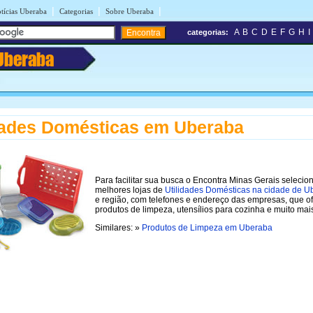
|
|
|
tícias Uberaba
Categorias
Sobre Uberaba
A
B
C
D
E
F
G
H
I
categorias:
Uberaba
dades Domésticas em Uberaba
Para facilitar sua busca o Encontra Minas Gerais selecio
melhores lojas de
Utilidades Domésticas na cidade de U
e região, com telefones e endereço das empresas, que 
produtos de limpeza, utensílios para cozinha e muito mai
Similares: »
Produtos de Limpeza em Uberaba