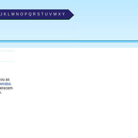
J
K
L
M
N
O
P
Q
R
S
T
U
V
W
X
Y
nou as
beraba
oferecem
s.