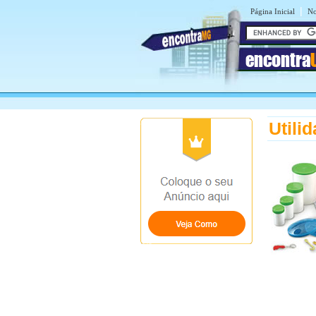
|
Página Inicial
No
encontra
Utili