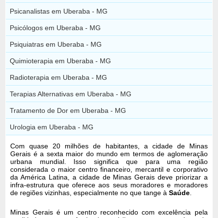
Psicanalistas em Uberaba - MG
Psicólogos em Uberaba - MG
Psiquiatras em Uberaba - MG
Quimioterapia em Uberaba - MG
Radioterapia em Uberaba - MG
Terapias Alternativas em Uberaba - MG
Tratamento de Dor em Uberaba - MG
Urologia em Uberaba - MG
Com quase 20 milhões de habitantes, a cidade de Minas
Gerais é a sexta maior do mundo em termos de aglomeração
urbana mundial. Isso significa que para uma região
considerada o maior centro financeiro, mercantil e corporativo
da América Latina, a cidade de Minas Gerais deve priorizar a
infra-estrutura que oferece aos seus moradores e moradores
de regiões vizinhas, especialmente no que tange à
Saúde
.
Minas Gerais é um centro reconhecido com excelência pela