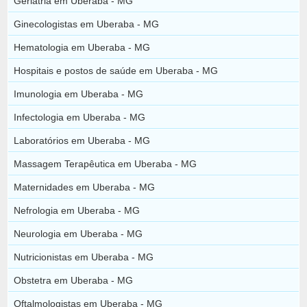
Geriatria em Uberaba - MG
Ginecologistas em Uberaba - MG
Hematologia em Uberaba - MG
Hospitais e postos de saúde em Uberaba - MG
Imunologia em Uberaba - MG
Infectologia em Uberaba - MG
Laboratórios em Uberaba - MG
Massagem Terapêutica em Uberaba - MG
Maternidades em Uberaba - MG
Nefrologia em Uberaba - MG
Neurologia em Uberaba - MG
Nutricionistas em Uberaba - MG
Obstetra em Uberaba - MG
Oftalmologistas em Uberaba - MG