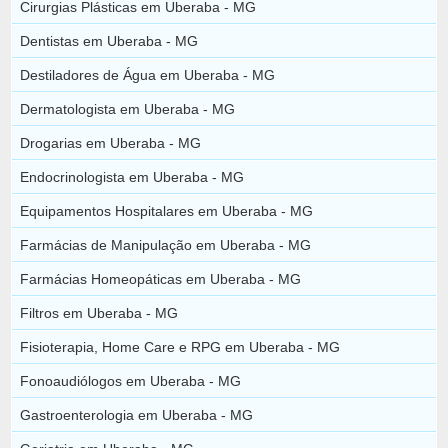
Cirurgias Plásticas em Uberaba - MG
Dentistas em Uberaba - MG
Destiladores de Água em Uberaba - MG
Dermatologista em Uberaba - MG
Drogarias em Uberaba - MG
Endocrinologista em Uberaba - MG
Equipamentos Hospitalares em Uberaba - MG
Farmácias de Manipulação em Uberaba - MG
Farmácias Homeopáticas em Uberaba - MG
Filtros em Uberaba - MG
Fisioterapia, Home Care e RPG em Uberaba - MG
Fonoaudiólogos em Uberaba - MG
Gastroenterologia em Uberaba - MG