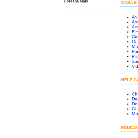
Uberaba Mais
CASA 
Ar
Arq
Ass
Ele
Ca
Ge
Ma
Ped
Pi
Ser
Vid
HELP C
Ch
De
De
Gu
Mo
EDUCA