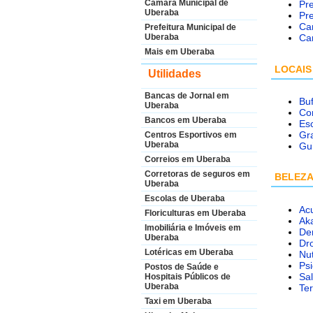
Câmara Municipal de
Pr
Uberaba
Pre
Ca
Prefeitura Municipal de
Uberaba
Car
Mais em Uberaba
LOCAIS
Utilidades
Bancas de Jornal em
Buf
Uberaba
Co
Bancos em Uberaba
Esc
Gr
Centros Esportivos em
Uberaba
Gu
Correios em Uberaba
Corretoras de seguros em
BELEZA
Uberaba
Escolas de Uberaba
Ac
Floriculturas em Uberaba
Ak
Imobiliária e Imóveis em
Den
Uberaba
Dr
Lotéricas em Uberaba
Nut
Psi
Postos de Saúde e
Sa
Hospitais Públicos de
Uberaba
Te
Taxi em Uberaba