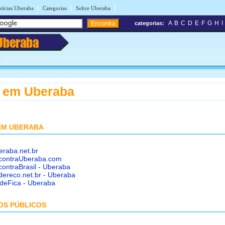
|
|
|
tícias Uberaba
Categorias
Sobre Uberaba
A
B
C
D
E
F
G
H
I
categorias:
Uberaba
 em Uberaba
EM UBERABA
eraba.net.br
contraUberaba.com
ontraBrasil - Uberaba
dereco.net.br - Uberaba
deFica - Uberaba
OS PÚBLICOS