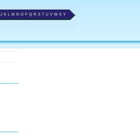
J
K
L
M
N
O
P
Q
R
S
T
U
V
W
X
Y