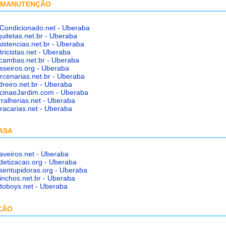
E MANUTENÇÃO
-Condicionado.net - Uberaba
uitetas.net.br - Uberaba
istencias.net.br - Uberaba
tricistas.net - Uberaba
cambas.net.br - Uberaba
sseiros.org - Uberaba
rcenarias.net.br - Uberaba
reiro.net.br - Uberaba
scinaeJardim.com - Uberaba
ralherias.net - Uberaba
racarias.net - Uberaba
ASA
aveiros.net - Uberaba
detizacao.org - Uberaba
sentupidoras.org - Uberaba
inchos.net.br - Uberaba
toboys.net - Uberaba
ÇÃO