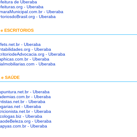
efeitura de Uberaba
feituras.org - Uberaba
maraMunicipal.com.br - Uberaba
toriosdoBrasil.org - Uberaba
 e ESCRITORIOS
fets.net.br - Uberaba
ntabilidades.org - Uberaba
ritoriodeAdvocacia.org - Uberaba
aphicas.com.br - Uberaba
iaImobiliarias.com - Uberaba
 e SAÚDE
upuntura.net.br - Uberaba
ademias.com.br - Uberaba
tistas.net.br - Uberaba
ogarias.net - Uberaba
ricionista.net.br - Uberaba
cologas.biz - Uberaba
laodeBeleza.org - Uberaba
rapyas.com.br - Uberaba