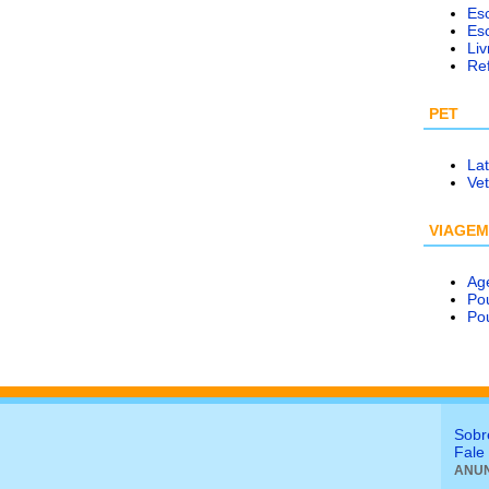
Esc
Esc
Liv
Re
PET
Lat
Vet
VIAGEM
Ag
Po
Po
Sobr
Fale
ANUN