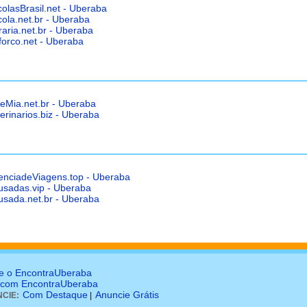
olasBrasil.net - Uberaba
ola.net.br - Uberaba
raria.net.br - Uberaba
forco.net - Uberaba
eMia.net.br - Uberaba
erinarios.biz - Uberaba
enciadeViagens.top - Uberaba
usadas.vip - Uberaba
usada.net.br - Uberaba
e o EncontraUberaba
 com EncontraUberaba
Com Destaque
Anuncie Grátis
CIE:
|